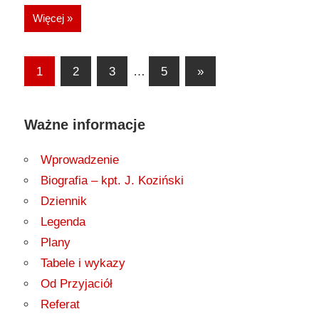
Więcej »
Stronicowanie
Następny
1
2
3
…
5
»
post
wpisów
Ważne informacje
Wprowadzenie
Biografia – kpt. J. Koziński
Dziennik
Legenda
Plany
Tabele i wykazy
Od Przyjaciół
Referat