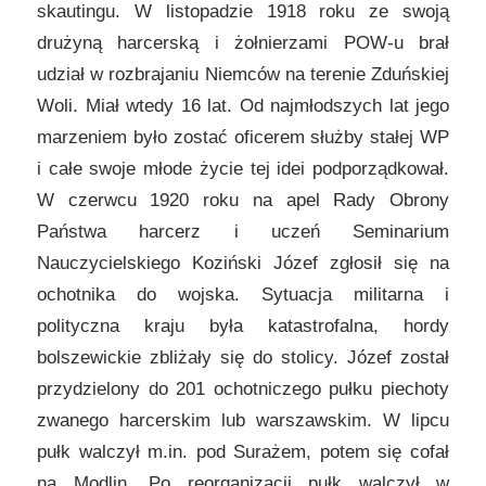
skautingu. W listopadzie 1918 roku ze swoją
drużyną harcerską i żołnierzami POW-u brał
udział w rozbrajaniu Niemców na terenie Zduńskiej
Woli. Miał wtedy 16 lat. Od najmłodszych lat jego
marzeniem było zostać oficerem służby stałej WP
i całe swoje młode życie tej idei podporządkował.
W czerwcu 1920 roku na apel Rady Obrony
Państwa harcerz i uczeń Seminarium
Nauczycielskiego Koziński Józef zgłosił się na
ochotnika do wojska. Sytuacja militarna i
polityczna kraju była katastrofalna, hordy
bolszewickie zbliżały się do stolicy. Józef został
przydzielony do 201 ochotniczego pułku piechoty
zwanego harcerskim lub warszawskim. W lipcu
pułk walczył m.in. pod Surażem, potem się cofał
na Modlin. Po reorganizacji pułk walczył w