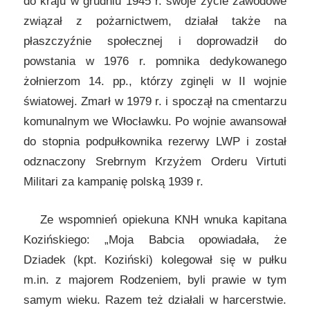
do kraju w grudniu 1945 r. swoje życie zawodowe
związał z pożarnictwem, działał także na
płaszczyźnie społecznej i doprowadził do
powstania w 1976 r. pomnika dedykowanego
żołnierzom 14. pp., którzy zginęli w II wojnie
światowej. Zmarł w 1979 r. i spoczął na cmentarzu
komunalnym we Włocławku. Po wojnie awansował
do stopnia podpułkownika rezerwy LWP i został
odznaczony Srebrnym Krzyżem Orderu Virtuti
Militari za kampanię polską 1939 r.
Ze wspomnień opiekuna KNH wnuka kapitana
Kozińskiego: „Moja Babcia opowiadała, że
Dziadek (kpt. Koziński) kolegował się w pułku
m.in. z majorem Rodzeniem, byli prawie w tym
samym wieku. Razem też działali w harcerstwie.